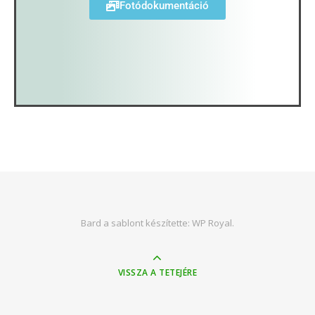
Fotódokumentáció
Bard a sablont készítette:
WP Royal
.
VISSZA A TETEJÉRE