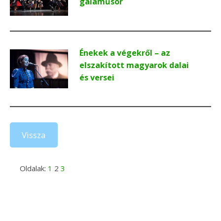
gálaműsor
Énekek a végekről – az
elszakított magyarok dalai
és versei
Vissza
Oldalak:
1
2
3